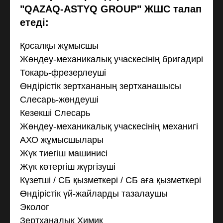
"QAZAQ-ASTYQ GROUP" ЖШС талап
етеді:
Қосалқы жұмысшы
Жөндеу-механикалық учаскесінің бригадирі
Токарь-фрезерлеуші
Өндірістік зертхананың зертханашысы
Слесарь-жөндеуші
Кезекші Слесарь
Жөндеу-механикалық учаскесінің механигі
АХО жұмысшылары
Жүк тиегіш машинисі
Жүк көтергіш жүргізуші
Күзетші / СБ қызметкері / СБ аға қызметкері
Өндірістік үй-жайларды тазалаушы
Эколог
Зертханалық Химик