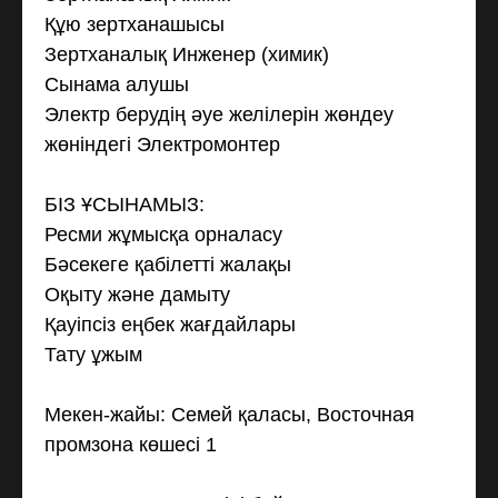
Құю зертханашысы
Зертханалық Инженер (химик)
Сынама алушы
Электр берудің әуе желілерін жөндеу
жөніндегі Электромонтер
БІЗ ҰСЫНАМЫЗ:
Ресми жұмысқа орналасу
Бәсекеге қабілетті жалақы
Оқыту және дамыту
Қауіпсіз еңбек жағдайлары
Тату ұжым
Мекен-жайы: Семей қаласы, Восточная
промзона көшесі 1