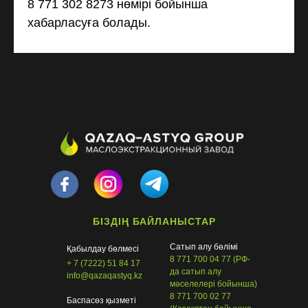
8 771 302 8273 нөмірі бойынша
хабарласуға болады.
Tilda
Made on
БІЗДІҢ БАЙЛАНЫСТАР
Сатып алу бөлімі
Қабылдау бөлмесі
8 771 700 04 77 (РФ-
+ 7 (7222) 51 84 17
да сатып алу
info@qazaqastyq.kz
мәселелері бойынша)
8 771 700 02 77
Баспасөз қызметі